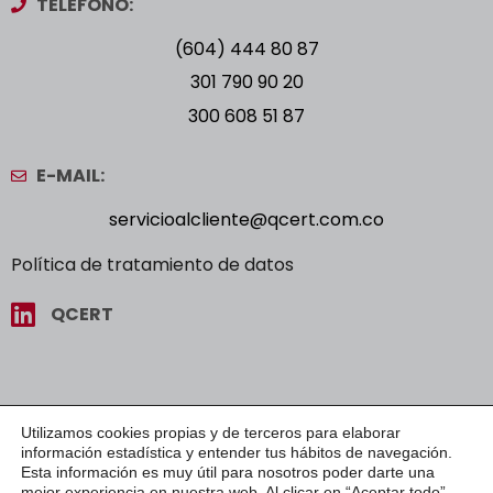
TELÉFONO:
(604) 444 80 87
301 790 90 20
300 608 51 87
E-MAIL:
servicioalcliente@qcert.com.co
Política de tratamiento de datos
QCERT
Utilizamos cookies propias y de terceros para elaborar
información estadística y entender tus hábitos de navegación.
Esta información es muy útil para nosotros poder darte una
mejor experiencia en nuestra web. Al clicar en “Aceptar todo”